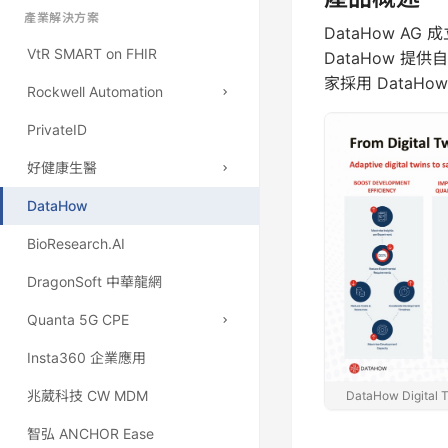
SIMULIA
AIDDISON
產業解決方案
DataHow A
VtR SMART on FHIR
DataHow 
家採用 DataHow
Rockwell Automation
PrivateID
PharmaSuite eBR
好健康生醫
FactoryTalk View SE
DataHow
LCS Life Sciences
體檢報告系統
BioResearch.AI
臨場服務管理
DragonSoft 中華龍網
Quanta 5G CPE
Insta360 企業應用
C53M 4G/5G FWA
兆葳科技 CW MDM
C54 戶外型 ODU
DataHow Dig
智弘 ANCHOR Ease
C55 工業級 5G 路由器