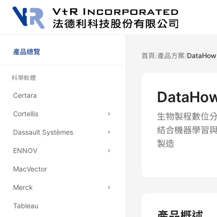
產品總覽
首頁
/
產品方案
/
DataHow
科學軟體
DataHo
Certara
Cortellis
生物製程數位分身 (
結合機器學習
Dassault Systèmes
Drug Discovery Intelligence
製造
ENNOV
Clinical Trials Intelligence
Discovery Studio
MacVector
Deals Intelligence
Materials Studio
eCTD247
Merck
Competitive Intelligence
Pipeline Pilot
QMS 品質管理
Tableau
MetaCore / MetaDrug
Unified Lab
Ennov Doc
SYNTHIA
產品概述